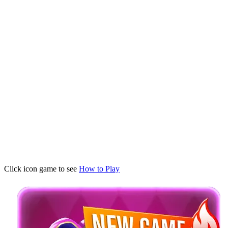
Click icon game to see
How to Play