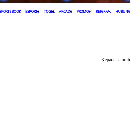
SPORTSBOOK
ESPORTS
TOGEL
ARCADE
PROMOSI
REFERRAL
HUBUNGI
Kepada seluruh member setia 99onlinepo